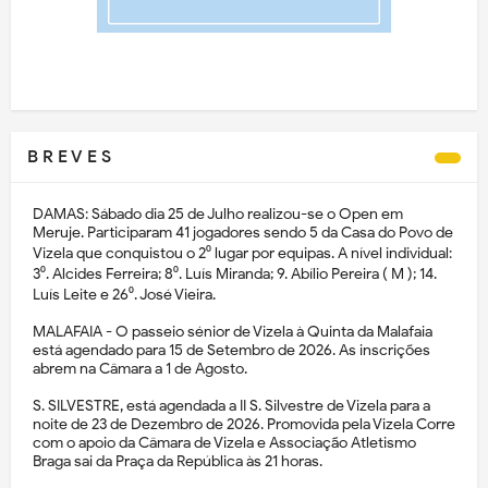
B R E V E S
DAMAS: Sábado dia 25 de Julho realizou-se o Open em
Meruje. Participaram 41 jogadores sendo 5 da Casa do Povo de
Vizela que conquistou o 2⁰ lugar por equipas. A nível individual:
3⁰. Alcides Ferreira; 8⁰. Luís Miranda; 9. Abílio Pereira ( M ); 14.
Luís Leite e 26⁰. José Vieira.
MALAFAIA - O passeio sénior de Vizela à Quinta da Malafaia
está agendado para 15 de Setembro de 2026. As inscrições
abrem na Câmara a 1 de Agosto.
S. SILVESTRE, está agendada a II S. Silvestre de Vizela para a
noite de 23 de Dezembro de 2026. Promovida pela Vizela Corre
com o apoio da Câmara de Vizela e Associação Atletismo
Braga sai da Praça da República às 21 horas.