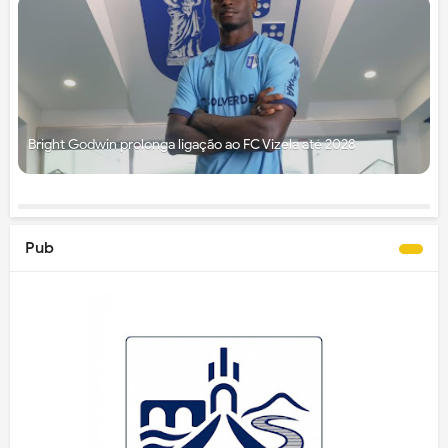
Bright Godwin prolonga ligação ao FC Vizela até 2028
Pub