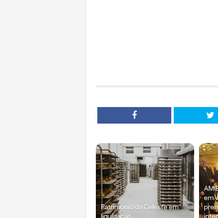
AMIE
em V
Património da Celeste em
prem
liquidação
inte