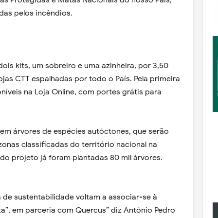
as Protegidas e Matas Nacionais do nosso País,
das pelos incêndios.
ois kits, um sobreiro e uma azinheira, por 3,50
jas CTT espalhadas por todo o País. Pela primeira
níveis na Loja Online, com portes grátis para
 em árvores de espécies autóctones, que serão
onas classificadas do território nacional na
 do projeto já foram plantadas 80 mil árvores.
 de sustentabilidade voltam a associar-se à
sta”, em parceria com Quercus” diz António Pedro