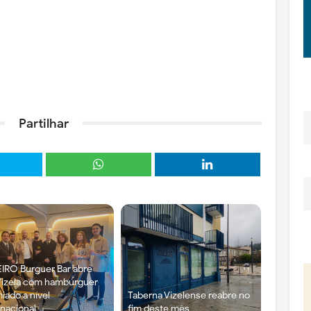
Partilhar
IRO Burguer Bar abre
izela com hambúrguer
iado a nível
Taberna Vizelense reabre no
rnacional
fim deste mês