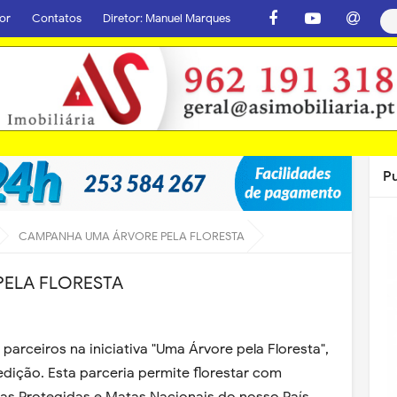
or
Contatos
Diretor: Manuel Marques
P
CAMPANHA UMA ÁRVORE PELA FLORESTA
ELA FLORESTA
arceiros na iniciativa "Uma Árvore pela Floresta",
edição. Esta parceria permite florestar com