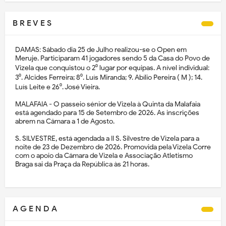
B R E V E S
DAMAS: Sábado dia 25 de Julho realizou-se o Open em
Meruje. Participaram 41 jogadores sendo 5 da Casa do Povo de
Vizela que conquistou o 2⁰ lugar por equipas. A nível individual:
3⁰. Alcides Ferreira; 8⁰. Luís Miranda; 9. Abílio Pereira ( M ); 14.
Luís Leite e 26⁰. José Vieira.
MALAFAIA - O passeio sénior de Vizela à Quinta da Malafaia
está agendado para 15 de Setembro de 2026. As inscrições
abrem na Câmara a 1 de Agosto.
S. SILVESTRE, está agendada a II S. Silvestre de Vizela para a
noite de 23 de Dezembro de 2026. Promovida pela Vizela Corre
com o apoio da Câmara de Vizela e Associação Atletismo
Braga sai da Praça da República às 21 horas.
A G E N D A