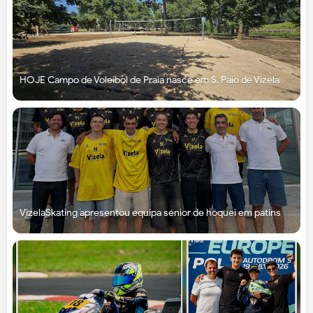
HOJE Campo de Voleibol de Praia nasce em S. Paio de Vizela
VizelaSkating apresentou equipa sénior de hóquei em patins