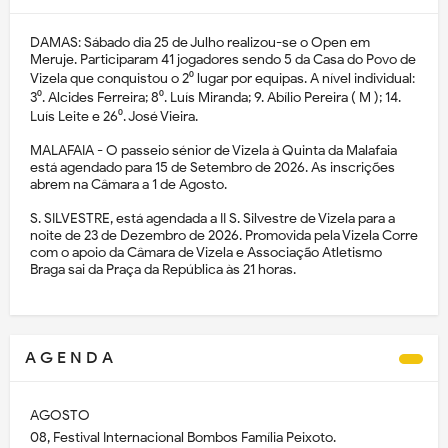
DAMAS: Sábado dia 25 de Julho realizou-se o Open em
Meruje. Participaram 41 jogadores sendo 5 da Casa do Povo de
Vizela que conquistou o 2⁰ lugar por equipas. A nível individual:
3⁰. Alcides Ferreira; 8⁰. Luís Miranda; 9. Abílio Pereira ( M ); 14.
Luís Leite e 26⁰. José Vieira.
MALAFAIA - O passeio sénior de Vizela à Quinta da Malafaia
está agendado para 15 de Setembro de 2026. As inscrições
abrem na Câmara a 1 de Agosto.
S. SILVESTRE, está agendada a II S. Silvestre de Vizela para a
noite de 23 de Dezembro de 2026. Promovida pela Vizela Corre
com o apoio da Câmara de Vizela e Associação Atletismo
Braga sai da Praça da República às 21 horas.
A G E N D A
AGOSTO
08, Festival Internacional Bombos Família Peixoto.