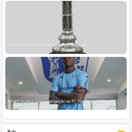
Bombarralense-Vizela na Taça de Portugal
Bright Godwin prolonga ligação ao FC Vizela até 2028
Pub