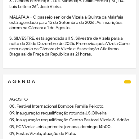
3⁰. Alcides Ferreira; 8⁰. Luís Miranda; 9. Abílio Pereira ( M ); 14.
Luís Leite e 26⁰. José Vieira.
MALAFAIA - O passeio sénior de Vizela à Quinta da Malafaia
está agendado para 15 de Setembro de 2026. As inscrições
abrem na Câmara a 1 de Agosto.
S. SILVESTRE, está agendada a II S. Silvestre de Vizela para a
noite de 23 de Dezembro de 2026. Promovida pela Vizela Corre
com o apoio da Câmara de Vizela e Associação Atletismo
Braga sai da Praça da República às 21 horas.
A G E N D A
AGOSTO
08, Festival Internacional Bombos Família Peixoto.
09, Inauguração requalificação rotunda J.S.Oliveira
09, Inauguração requalificação Centro Pastoral Vizela S. Adrião
09, FC Vizela-Leiria, primeira jornada, domingo 14h00.
09, Festas Vizela, atuação de Pluto.