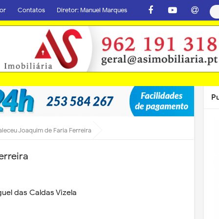
or
Contatos
Diretor: Manuel Marques
P
aleceu Joaquim de Faria Ferreira
erreira
guel das Caldas Vizela