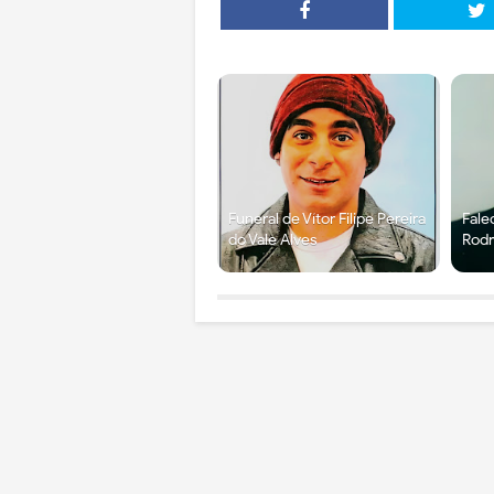
Funeral de Vítor Filipe Pereira
Fale
do Vale Alves
Rodr