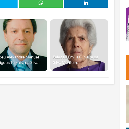
ceu Alexandre Manuel
Faleceu Emília Oliveira da
igues Teixeira da Silva
Silva Monteiro