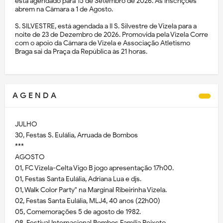
está agendado para 15 de Setembro de 2026. As inscrições
abrem na Câmara a 1 de Agosto.
S. SILVESTRE, está agendada a II S. Silvestre de Vizela para a
noite de 23 de Dezembro de 2026. Promovida pela Vizela Corre
com o apoio da Câmara de Vizela e Associação Atletismo
Braga sai da Praça da República às 21 horas.
A G E N D A
JULHO
30, Festas S. Eulália, Arruada de Bombos
***
AGOSTO
01, FC Vizela-Celta Vigo B jogo apresentação 17h00.
01, Festas Santa Eulália, Adriana Lua e djs.
01, Walk Color Party" na Marginal Ribeirinha Vizela.
02, Festas Santa Eulália, MLJ4, 40 anos (22h00)
05, Comemorações 5 de agosto de 1982.
08, Festival Internacional Bombos Família Peixoto.