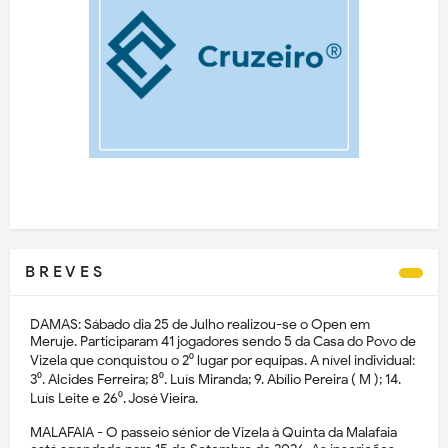
B R E V E S
DAMAS: Sábado dia 25 de Julho realizou-se o Open em
Meruje. Participaram 41 jogadores sendo 5 da Casa do Povo de
Vizela que conquistou o 2⁰ lugar por equipas. A nível individual:
3⁰. Alcides Ferreira; 8⁰. Luís Miranda; 9. Abílio Pereira ( M ); 14.
Luís Leite e 26⁰. José Vieira.
MALAFAIA - O passeio sénior de Vizela à Quinta da Malafaia