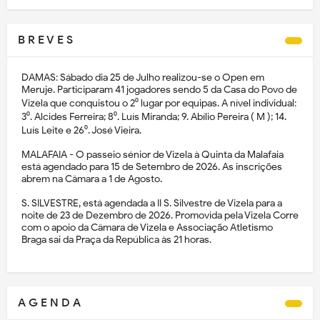
B R E V E S
DAMAS: Sábado dia 25 de Julho realizou-se o Open em
Meruje. Participaram 41 jogadores sendo 5 da Casa do Povo de
Vizela que conquistou o 2⁰ lugar por equipas. A nível individual:
3⁰. Alcides Ferreira; 8⁰. Luís Miranda; 9. Abílio Pereira ( M ); 14.
Luís Leite e 26⁰. José Vieira.
MALAFAIA - O passeio sénior de Vizela à Quinta da Malafaia
está agendado para 15 de Setembro de 2026. As inscrições
abrem na Câmara a 1 de Agosto.
S. SILVESTRE, está agendada a II S. Silvestre de Vizela para a
noite de 23 de Dezembro de 2026. Promovida pela Vizela Corre
com o apoio da Câmara de Vizela e Associação Atletismo
Braga sai da Praça da República às 21 horas.
A G E N D A