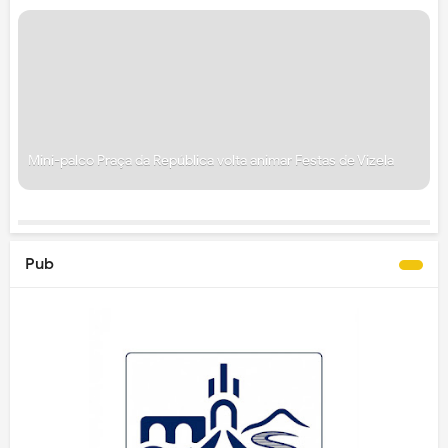
Mini-palco Praça da República volta animar Festas de Vizela
Pub