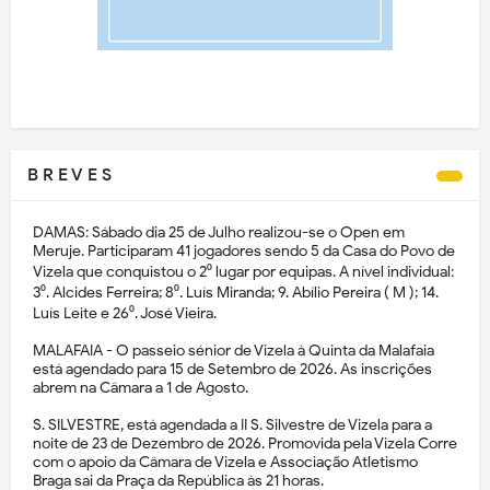
B R E V E S
DAMAS: Sábado dia 25 de Julho realizou-se o Open em
Meruje. Participaram 41 jogadores sendo 5 da Casa do Povo de
Vizela que conquistou o 2⁰ lugar por equipas. A nível individual:
3⁰. Alcides Ferreira; 8⁰. Luís Miranda; 9. Abílio Pereira ( M ); 14.
Luís Leite e 26⁰. José Vieira.
MALAFAIA - O passeio sénior de Vizela à Quinta da Malafaia
está agendado para 15 de Setembro de 2026. As inscrições
abrem na Câmara a 1 de Agosto.
S. SILVESTRE, está agendada a II S. Silvestre de Vizela para a
noite de 23 de Dezembro de 2026. Promovida pela Vizela Corre
com o apoio da Câmara de Vizela e Associação Atletismo
Braga sai da Praça da República às 21 horas.