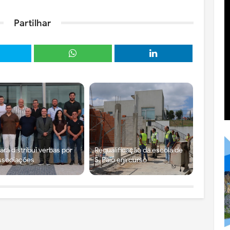
Partilhar
ra distribui verbas por
Requalificação da escola de
ssociações
S. Paio em curso