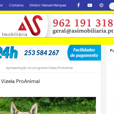
or
Contatos
Diretor: Manuel Marques
P
Apresentação do programa Vizela ProAnimal
Vizela ProAnimal