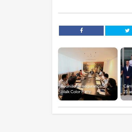
Reunião de segurança do
Câma
Walk Color Party
25 a