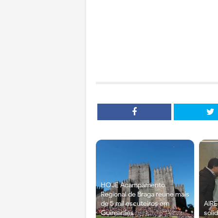
HOJE Acampamento
Regional de Braga reúne mais
de 5 mil escuteiros em
AIRE
Guimarães
soli