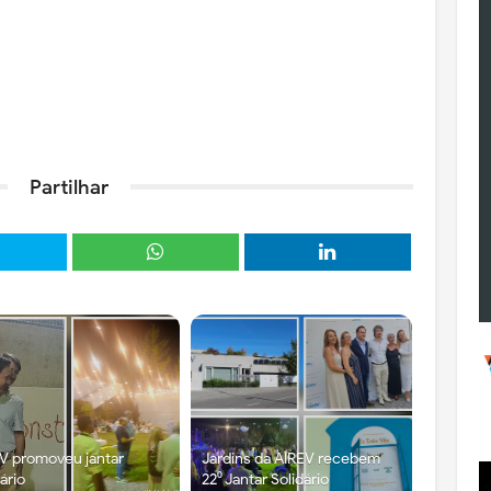
Partilhar
V promoveu jantar
Jardins da AIREV recebem
dário
22⁰ Jantar Solidário