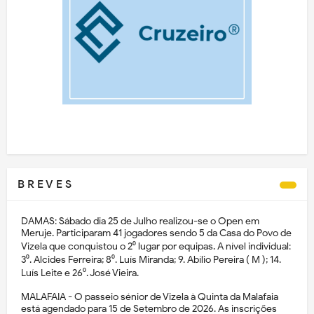
B R E V E S
DAMAS: Sábado dia 25 de Julho realizou-se o Open em
Meruje. Participaram 41 jogadores sendo 5 da Casa do Povo de
Vizela que conquistou o 2⁰ lugar por equipas. A nível individual:
3⁰. Alcides Ferreira; 8⁰. Luís Miranda; 9. Abílio Pereira ( M ); 14.
Luís Leite e 26⁰. José Vieira.
MALAFAIA - O passeio sénior de Vizela à Quinta da Malafaia
está agendado para 15 de Setembro de 2026. As inscrições