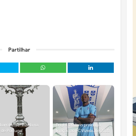
Partilhar
arralense-Vizela na
Bright Godwin prolonga
 de Portugal
ligação ao FC Vizela até 2028