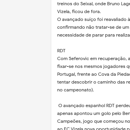
treinos do Seixal, onde Bruno La
Vizela, ficou de fora.
O avançado suíço foi reavaliado à
confirmando não tratar-se de um 
necessidade de parar para realiza
RDT
Com Seferovic em recuperação, a
fixar-se nos mesmos jogadores qu
Portugal, frente ao Cova da Piedad
tentar descobrir o caminho das re
no campeonato).
O avançado espanhol RDT perdeu a
apenas apontou um golo pelo Benfi
Campeões, jogo que começou no b
ao FC Vizela nova oportunidade p