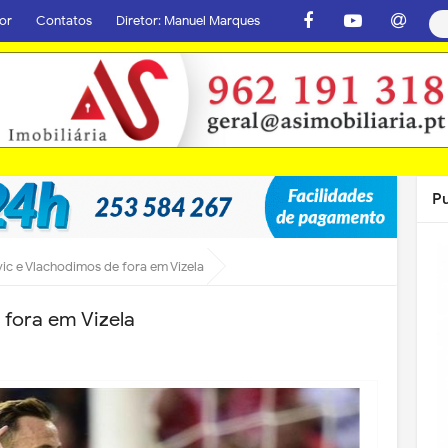
or
Contatos
Diretor: Manuel Marques
P
ic e Vlachodimos de fora em Vizela
 fora em Vizela