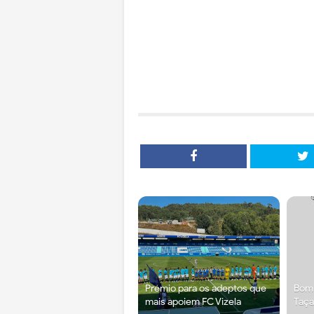
Prémio para os adeptos que
Bomb
mais apoiem FC Vizela
Taça