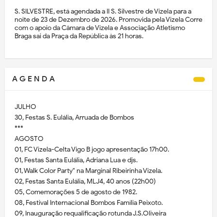
S. SILVESTRE, está agendada a II S. Silvestre de Vizela para a
noite de 23 de Dezembro de 2026. Promovida pela Vizela Corre
com o apoio da Câmara de Vizela e Associação Atletismo
Braga sai da Praça da República às 21 horas.
A G E N D A
JULHO
30, Festas S. Eulália, Arruada de Bombos
***
AGOSTO
01, FC Vizela-Celta Vigo B jogo apresentação 17h00.
01, Festas Santa Eulália, Adriana Lua e djs.
01, Walk Color Party" na Marginal Ribeirinha Vizela.
02, Festas Santa Eulália, MLJ4, 40 anos (22h00)
05, Comemorações 5 de agosto de 1982.
08, Festival Internacional Bombos Família Peixoto.
09, Inauguração requalificação rotunda J.S.Oliveira