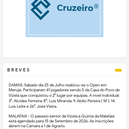
B R E V E S
DAMAS: Sábado dia 25 de Julho realizou-se o Open em
Meruje. Participaram 41 jogadores sendo 5 da Casa do Povo de
Vizela que conquistou o 2⁰ lugar por equipas. A nível individual:
3⁰. Alcides Ferreira; 8⁰. Luís Miranda; 9. Abílio Pereira ( M ); 14.
Luís Leite e 26⁰. José Vieira.
MALAFAIA - O passeio sénior de Vizela à Quinta da Malafaia
está agendado para 15 de Setembro de 2026. As inscrições
abrem na Câmara a 1 de Agosto.