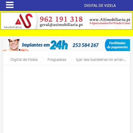
DIGITAL DE VIZELA
Digital de Vizela
Freguesias
Içar das bandeiras no arranque das festas em S. Paio de Vizela