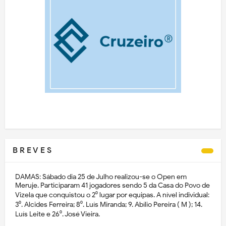
B R E V E S
DAMAS: Sábado dia 25 de Julho realizou-se o Open em
Meruje. Participaram 41 jogadores sendo 5 da Casa do Povo de
Vizela que conquistou o 2⁰ lugar por equipas. A nível individual:
3⁰. Alcides Ferreira; 8⁰. Luís Miranda; 9. Abílio Pereira ( M ); 14.
Luís Leite e 26⁰. José Vieira.