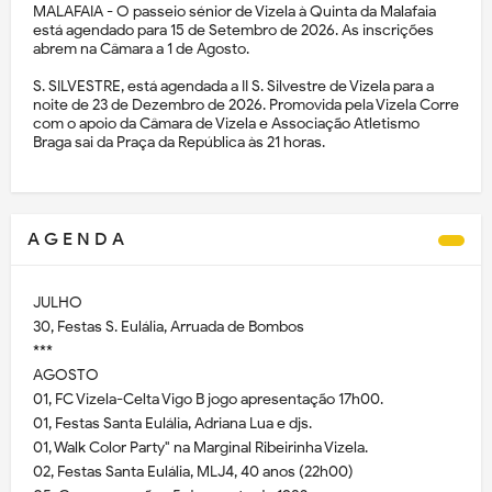
MALAFAIA - O passeio sénior de Vizela à Quinta da Malafaia
está agendado para 15 de Setembro de 2026. As inscrições
abrem na Câmara a 1 de Agosto.
S. SILVESTRE, está agendada a II S. Silvestre de Vizela para a
noite de 23 de Dezembro de 2026. Promovida pela Vizela Corre
com o apoio da Câmara de Vizela e Associação Atletismo
Braga sai da Praça da República às 21 horas.
A G E N D A
JULHO
30, Festas S. Eulália, Arruada de Bombos
***
AGOSTO
01, FC Vizela-Celta Vigo B jogo apresentação 17h00.
01, Festas Santa Eulália, Adriana Lua e djs.
01, Walk Color Party" na Marginal Ribeirinha Vizela.
02, Festas Santa Eulália, MLJ4, 40 anos (22h00)