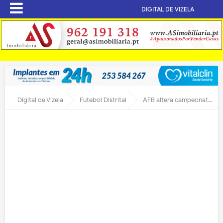
DIGITAL DE VIZELA
Digital de Vizela
Futebol Distrital
AFB altera campeonatos