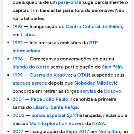
que a quebra de um
para-brisa
suga parcialmente o
capitão Tim Lancaster para fora da aeronave. Não
há fatalidades.
1993
— Inauguração do
Centro Cultural de Belém
,
em
Lisboa
.
1992
— Iniciam-se as emissões da
RTP
Internacional
.
1996
— Começam as conversações de paz na
Irlanda do Norte
sem a participação do
Sinn Féin
.
1999
—
Guerra do Kosovo
: a
OTAN
suspende seus
ataques aéreos
depois que
Slobodan Milošević
concorda em retirar as forças
sérvias
de
Kosovo
.
2001
—
Papa João Paulo II
canoniza a primeira
santa do
Líbano
,
Santa Rafqa
.
2003
—
Sonda espacial
Spirit
é lançada, iniciando a
missão
Mars Exploration Rovers
da
NASA
.
2017
— Inauguração da
Expo 2017
em
Nursultan
, no