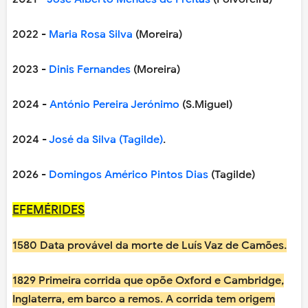
2022 -
Maria Rosa Silva
(Moreira)
2023 -
Dinis Fernandes
(Moreira)
2024 -
António Pereira Jerónimo
(S.Miguel)
2024 -
José da Silva (Tagilde)
.
2026 -
Domingos Américo Pintos Dias
(Tagilde)
EFEMÉRIDES
1580 Data provável da morte de Luís Vaz de Camões.
1829 Primeira corrida que opõe Oxford e Cambridge,
Inglaterra, em barco a remos. A corrida tem origem