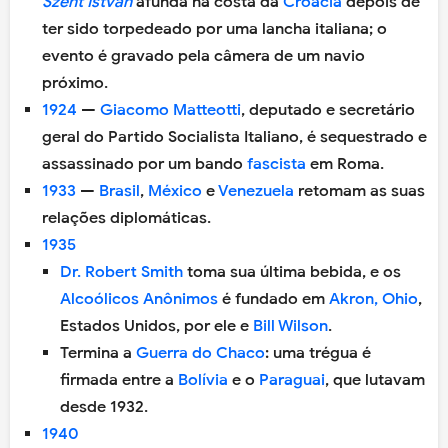
Szent István
afunda na costa da
Croácia
depois de
ter sido torpedeado por uma lancha italiana; o
evento é gravado pela câmera de um navio
próximo.
1924
—
Giacomo Matteotti
, deputado e secretário
geral do Partido Socialista Italiano, é sequestrado e
assassinado por um bando
fascista
em Roma.
1933
—
Brasil
,
México
e
Venezuela
retomam as suas
relações diplomáticas.
1935
Dr. Robert Smith
toma sua última bebida, e os
Alcoólicos Anônimos
é fundado em
Akron, Ohio
,
Estados Unidos, por ele e
Bill Wilson
.
Termina a
Guerra do Chaco
: uma trégua é
firmada entre a
Bolívia
e o
Paraguai
, que lutavam
desde 1932.
1940