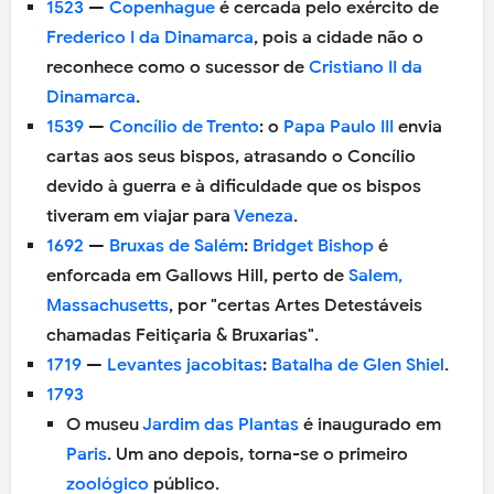
1523
—
Copenhague
é cercada pelo exército de
Frederico I da Dinamarca
, pois a cidade não o
reconhece como o sucessor de
Cristiano II da
Dinamarca
.
1539
—
Concílio de Trento
: o
Papa Paulo III
envia
cartas aos seus bispos, atrasando o Concílio
devido à guerra e à dificuldade que os bispos
tiveram em viajar para
Veneza
.
1692
—
Bruxas de Salém
:
Bridget Bishop
é
enforcada em Gallows Hill, perto de
Salem,
Massachusetts
, por "certas Artes Detestáveis
chamadas Feitiçaria & Bruxarias".
1719
—
Levantes jacobitas
:
Batalha de Glen Shiel
.
1793
O museu
Jardim das Plantas
é inaugurado em
Paris
. Um ano depois, torna-se o primeiro
zoológico
público.