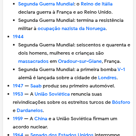
Segunda Guerra Mundial
: o
Reino de Itália
declara guerra à França e ao Reino Unido.
Segunda Guerra Mundial: termina a resistência
militar à
ocupação nazista da Noruega
.
1944
Segunda Guerra Mundial: seiscentos e quarenta e
dois homens, mulheres e crianças são
massacrados
em
Oradour-sur-Glane
, França.
Segunda Guerra Mundial: a primeira bomba
V-1
alemã é lançada sobre a cidade de
Londres
.
1947
—
Saab
produz seu primeiro automóvel.
1953
— A
União Soviética
renuncia suas
reivindicações sobre os estreitos turcos de
Bósforo
e
Dardanelos
.
1959
— A
China
e a União Soviética firmam um
acordo nuclear.
1964
—
Senado dos Estados Unidos
interrompe