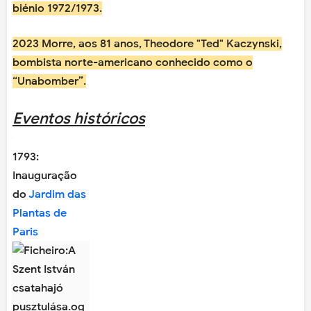
biénio 1972/1973.
2023 Morre, aos 81 anos, Theodore "Ted" Kaczynski,
bombista norte-americano conhecido como o
“Unabomber”.
Eventos históricos
1793:
Inauguração
do
Jardim das
Plantas de
Paris