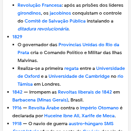
Revolução Francesa
: após as prisões dos líderes
girondinos
, os
jacobinos
conquistam o controle
do
Comitê de Salvação Pública
instalando a
ditadura revolucionária
.
1829
O governador das
Províncias Unidas do Rio da
Prata
cria o Comando Político e Militar das Ilhas
Malvinas.
Realiza-se a primeira
regata
entre a
Universidade
de Oxford
e a
Universidade de Cambridge
no
rio
Tâmisa
em Londres.
1842
— Irrompem as
Revoltas liberais de 1842
em
Barbacena (Minas Gerais)
, Brasil.
1916
—
Revolta Árabe
contra o
Império Otomano
é
declarada por
Huceine ibne Ali, Xarife de Meca
.
1918
— O navio de guerra
austro-húngaro
SMS