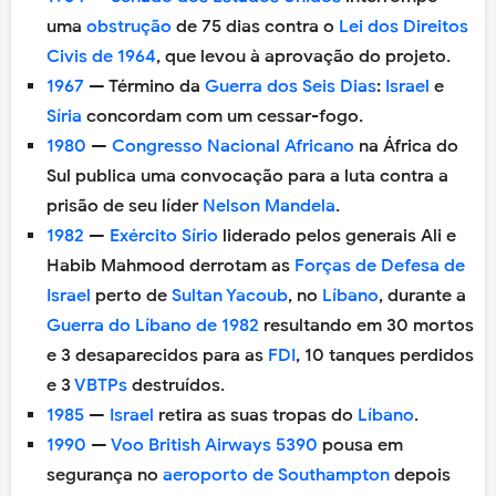
uma
obstrução
de 75 dias contra o
Lei dos Direitos
Civis de 1964
, que levou à aprovação do projeto.
1967
— Término da
Guerra dos Seis Dias
:
Israel
e
Síria
concordam com um cessar-fogo.
1980
—
Congresso Nacional Africano
na África do
Sul publica uma convocação para a luta contra a
prisão de seu líder
Nelson Mandela
.
1982
—
Exército Sírio
liderado pelos generais Ali e
Habib Mahmood derrotam as
Forças de Defesa de
Israel
perto de
Sultan Yacoub
, no
Líbano
, durante a
Guerra do Líbano de 1982
resultando em 30 mortos
e 3 desaparecidos para as
FDI
, 10 tanques perdidos
e 3
VBTPs
destruídos.
1985
—
Israel
retira as suas tropas do
Líbano
.
1990
—
Voo British Airways 5390
pousa em
segurança no
aeroporto de Southampton
depois