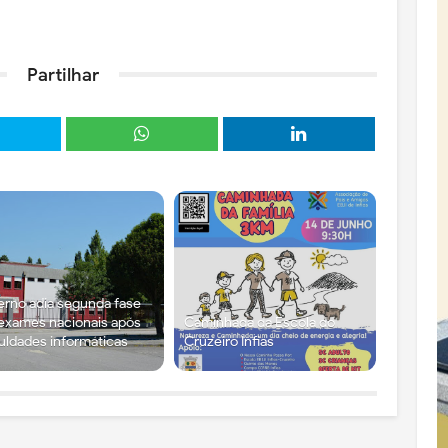
Partilhar
rno adia segunda fase
exames nacionais após
Caminhada da Escola do
culdades informáticas
Cruzeiro Infias