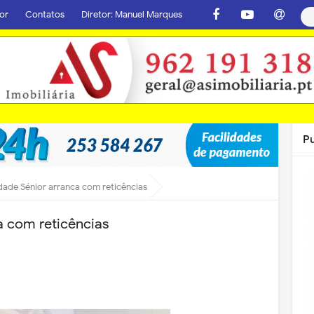
or
Contatos
Diretor: Manuel Marques
P
dade Sénior arranca com reticências
a com reticências