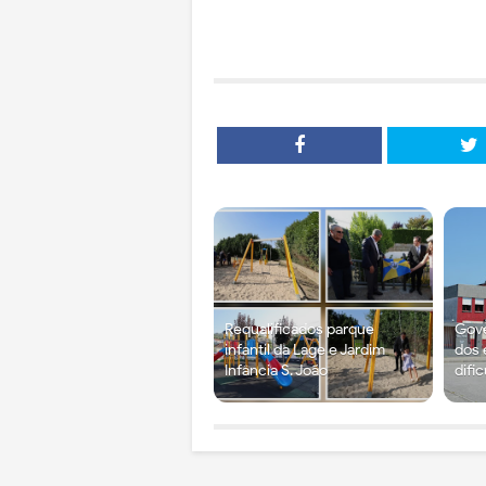
Requalificados parque
Gove
infantil da Lage e Jardim
dos 
Infância S. João
difi