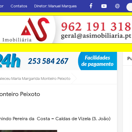
or
Contatos
Diretor: Manuel Marques
P
aleceu Maria Margarida Monteiro Peixoto
onteiro Peixoto
mindo Pereira da Costa – Caldas de Vizela (S. João)