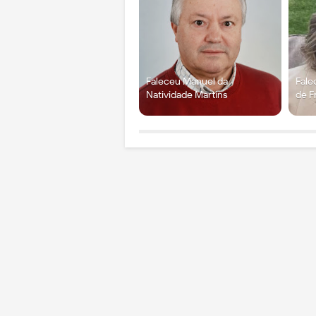
Faleceu Manuel da
Fale
Natividade Martins
de F