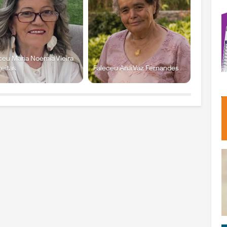
ceu Maria Noémia Vieira
reitas
Faleceu Ana Vaz Fernandes