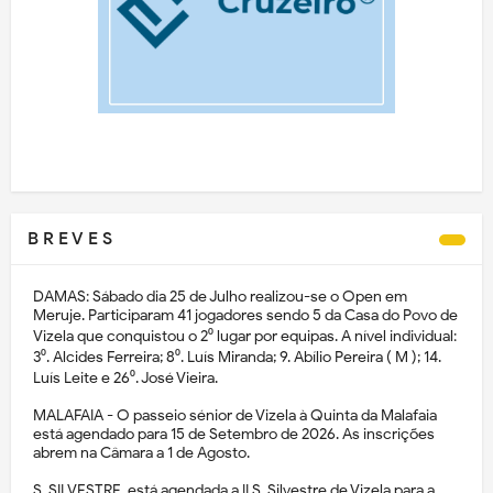
B R E V E S
DAMAS: Sábado dia 25 de Julho realizou-se o Open em
Meruje. Participaram 41 jogadores sendo 5 da Casa do Povo de
Vizela que conquistou o 2⁰ lugar por equipas. A nível individual:
3⁰. Alcides Ferreira; 8⁰. Luís Miranda; 9. Abílio Pereira ( M ); 14.
Luís Leite e 26⁰. José Vieira.
MALAFAIA - O passeio sénior de Vizela à Quinta da Malafaia
está agendado para 15 de Setembro de 2026. As inscrições
abrem na Câmara a 1 de Agosto.
S. SILVESTRE, está agendada a II S. Silvestre de Vizela para a