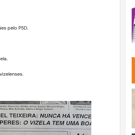
es pelo PSD.
ela.
izelenses.