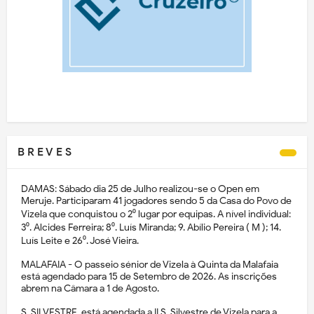
B R E V E S
DAMAS: Sábado dia 25 de Julho realizou-se o Open em
Meruje. Participaram 41 jogadores sendo 5 da Casa do Povo de
Vizela que conquistou o 2⁰ lugar por equipas. A nível individual:
3⁰. Alcides Ferreira; 8⁰. Luís Miranda; 9. Abílio Pereira ( M ); 14.
Luís Leite e 26⁰. José Vieira.
MALAFAIA - O passeio sénior de Vizela à Quinta da Malafaia
está agendado para 15 de Setembro de 2026. As inscrições
abrem na Câmara a 1 de Agosto.
S. SILVESTRE, está agendada a II S. Silvestre de Vizela para a