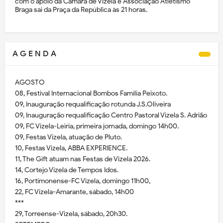
com o apoio da Câmara de Vizela e Associação Atletismo
Braga sai da Praça da República às 21 horas.
A G E N D A
AGOSTO
08, Festival Internacional Bombos Família Peixoto.
09, Inauguração requalificação rotunda J.S.Oliveira
09, Inauguração requalificação Centro Pastoral Vizela S. Adrião
09, FC Vizela-Leiria, primeira jornada, domingo 14h00.
09, Festas Vizela, atuação de Pluto.
10, Festas Vizela, ABBA EXPERIENCE.
11, The Gift atuam nas Festas de Vizela 2026.
14, Cortejo Vizela de Tempos Idos.
16, Portimonense-FC Vizela, domingo 11h00,
22, FC Vizela-Amarante, sábado, 14h00
***
29, Torreense-Vizela, sábado, 20h30.