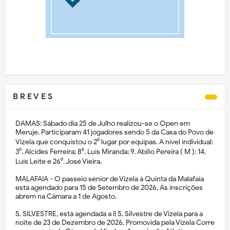
B R E V E S
DAMAS: Sábado dia 25 de Julho realizou-se o Open em
Meruje. Participaram 41 jogadores sendo 5 da Casa do Povo de
Vizela que conquistou o 2⁰ lugar por equipas. A nível individual:
3⁰. Alcides Ferreira; 8⁰. Luís Miranda; 9. Abílio Pereira ( M ); 14.
Luís Leite e 26⁰. José Vieira.
MALAFAIA - O passeio sénior de Vizela à Quinta da Malafaia
está agendado para 15 de Setembro de 2026. As inscrições
abrem na Câmara a 1 de Agosto.
S. SILVESTRE, está agendada a II S. Silvestre de Vizela para a
noite de 23 de Dezembro de 2026. Promovida pela Vizela Corre