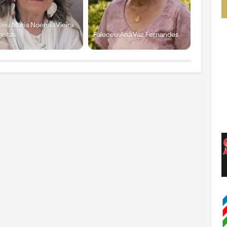
ceu Maria Noémia Vieira
reitas
Faleceu Ana Vaz Fernandes