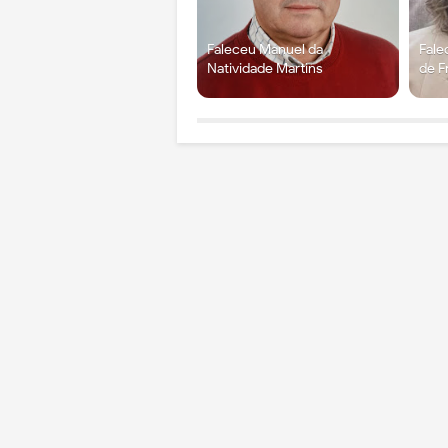
Faleceu Manuel da
Fale
Natividade Martins
de F