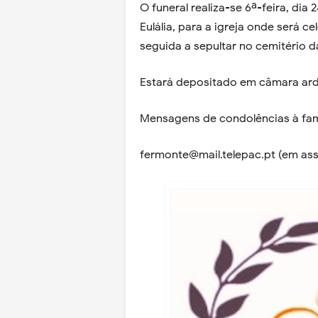
O funeral realiza-se 6ª-feira, dia
Eulália, para a igreja onde será 
seguida a sepultar no cemitério 
Estará depositado em câmara arde
Mensagens de condolências à fam
fermonte@mail.telepac.pt (em ass