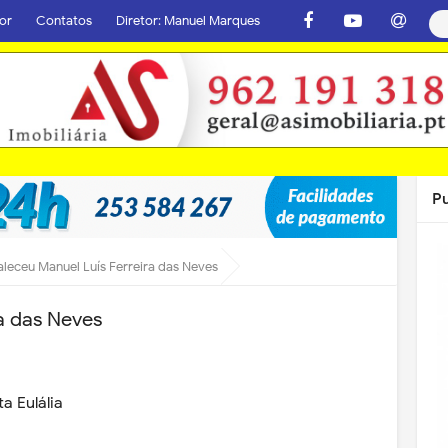
or
Contatos
Diretor: Manuel Marques
P
aleceu Manuel Luís Ferreira das Neves
a das Neves
a Eulália