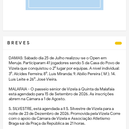
B R E V E S
DAMAS: Sábado dia 25 de Julho realizou-se o Open em
Meruje. Participaram 41 jogadores sendo 5 da Casa do Povo de
Vizela que conquistou o 2⁰ lugar por equipas. A nível individual:
3⁰. Alcides Ferreira; 8⁰. Luís Miranda; 9. Abílio Pereira ( M ); 14.
Luís Leite e 26⁰. José Vieira.
MALAFAIA - O passeio sénior de Vizela à Quinta da Malafaia
está agendado para 15 de Setembro de 2026. As inscrições
abrem na Câmara a 1 de Agosto.
S. SILVESTRE, está agendada a II S. Silvestre de Vizela para a
noite de 23 de Dezembro de 2026. Promovida pela Vizela Corre
com o apoio da Câmara de Vizela e Associação Atletismo
Braga sai da Praça da República às 21 horas.