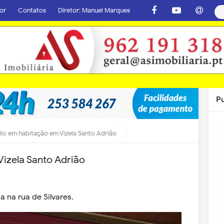
or
Contatos
Diretor: Manuel Marques
P
io em habitação em Vizela Santo Adrião
izela Santo Adrião
a na rua de Silvares.