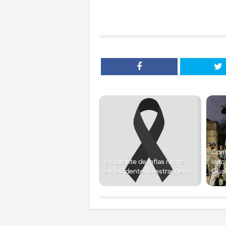
Conf
Emigrante de Infias morre
levo
em acidente no estrangeiro
Gual