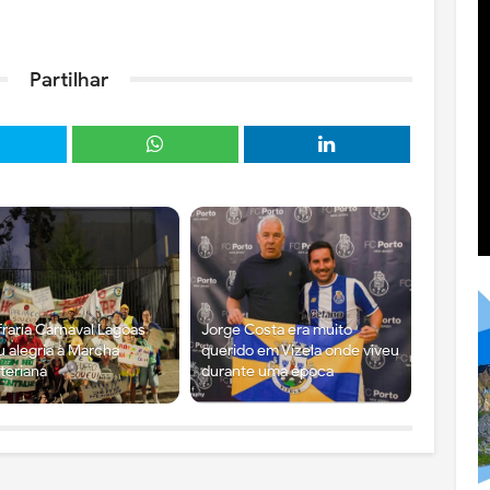
Partilhar
raria Carnaval Lagoas
Jorge Costa era muito
u alegria à Marcha
querido em Vizela onde viveu
teriana
durante uma época