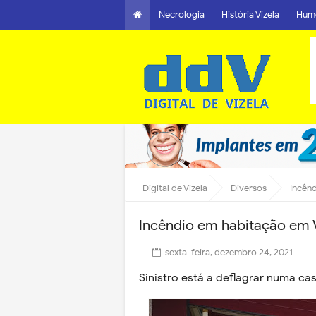
Necrologia
História Vizela
Hum
Digital de Vizela
Diversos
Incênd
Incêndio em habitação em V
sexta-feira, dezembro 24, 2021
Sinistro está a deflagrar numa cas