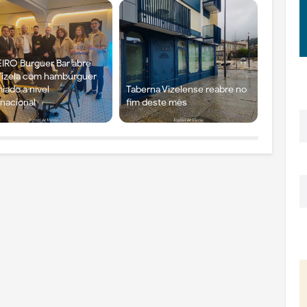
IRO Burguer Bar abre
izela com hambúrguer
iado a nível
Taberna Vizelense reabre no
rnacional
fim deste mês