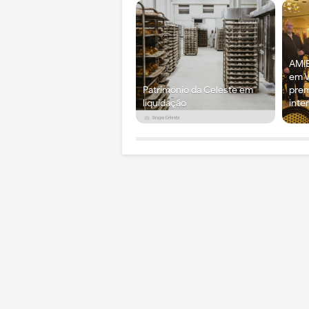
AMIE
em V
Património da Celeste em
prem
liquidação
inte