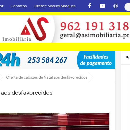
or
Contatos
Diretor: Manuel Marques
P
Oferta de cabazes de Natal aos desfavorecidos
 aos desfavorecidos