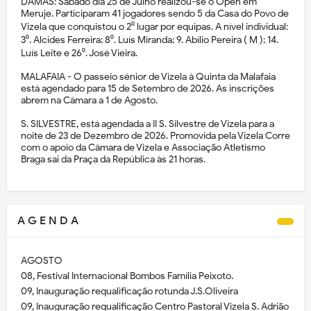
DAMAS: Sábado dia 25 de Julho realizou-se o Open em
Meruje. Participaram 41 jogadores sendo 5 da Casa do Povo de
Vizela que conquistou o 2⁰ lugar por equipas. A nível individual:
3⁰. Alcides Ferreira; 8⁰. Luís Miranda; 9. Abílio Pereira ( M ); 14.
Luís Leite e 26⁰. José Vieira.
MALAFAIA - O passeio sénior de Vizela à Quinta da Malafaia
está agendado para 15 de Setembro de 2026. As inscrições
abrem na Câmara a 1 de Agosto.
S. SILVESTRE, está agendada a II S. Silvestre de Vizela para a
noite de 23 de Dezembro de 2026. Promovida pela Vizela Corre
com o apoio da Câmara de Vizela e Associação Atletismo
Braga sai da Praça da República às 21 horas.
A G E N D A
AGOSTO
08, Festival Internacional Bombos Família Peixoto.
09, Inauguração requalificação rotunda J.S.Oliveira
09, Inauguração requalificação Centro Pastoral Vizela S. Adrião