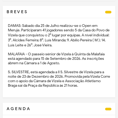
B R E V E S
DAMAS: Sábado dia 25 de Julho realizou-se o Open em
Meruje. Participaram 41 jogadores sendo 5 da Casa do Povo de
Vizela que conquistou o 2⁰ lugar por equipas. A nível individual:
3⁰. Alcides Ferreira; 8⁰. Luís Miranda; 9. Abílio Pereira ( M ); 14.
Luís Leite e 26⁰. José Vieira.
MALAFAIA - O passeio sénior de Vizela à Quinta da Malafaia
está agendado para 15 de Setembro de 2026. As inscrições
abrem na Câmara a 1 de Agosto.
S. SILVESTRE, está agendada a II S. Silvestre de Vizela para a
noite de 23 de Dezembro de 2026. Promovida pela Vizela Corre
com o apoio da Câmara de Vizela e Associação Atletismo
Braga sai da Praça da República às 21 horas.
A G E N D A