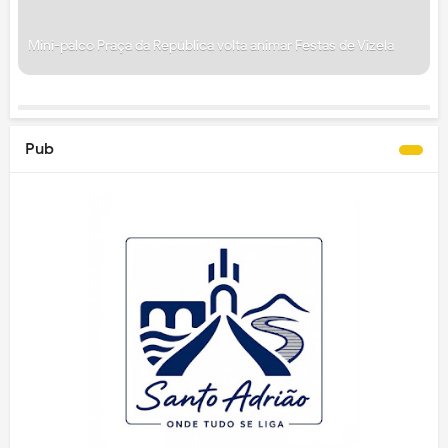
Mini-palco Praça da República volta animar Festas de Vizela
Pub