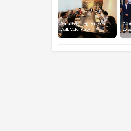
Reunião de segurança do
Câma
Walk Color Party
25 a