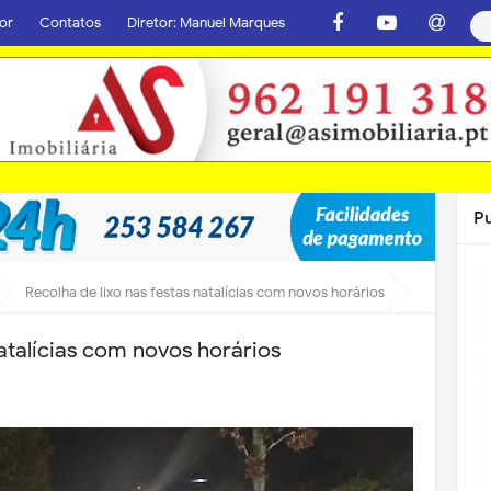
or
Contatos
Diretor: Manuel Marques
P
Recolha de lixo nas festas natalícias com novos horários
natalícias com novos horários