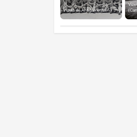
Vize
Vizela de Antigamente
(Car