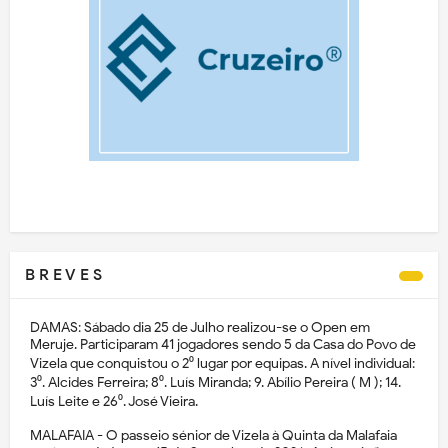
B R E V E S
DAMAS: Sábado dia 25 de Julho realizou-se o Open em
Meruje. Participaram 41 jogadores sendo 5 da Casa do Povo de
Vizela que conquistou o 2⁰ lugar por equipas. A nível individual:
3⁰. Alcides Ferreira; 8⁰. Luís Miranda; 9. Abílio Pereira ( M ); 14.
Luís Leite e 26⁰. José Vieira.
MALAFAIA - O passeio sénior de Vizela à Quinta da Malafaia