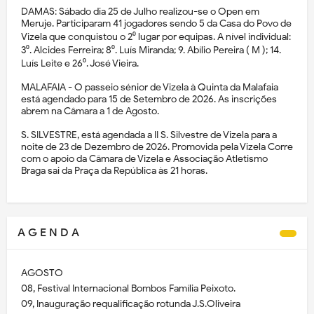
DAMAS: Sábado dia 25 de Julho realizou-se o Open em
Meruje. Participaram 41 jogadores sendo 5 da Casa do Povo de
Vizela que conquistou o 2⁰ lugar por equipas. A nível individual:
3⁰. Alcides Ferreira; 8⁰. Luís Miranda; 9. Abílio Pereira ( M ); 14.
Luís Leite e 26⁰. José Vieira.
MALAFAIA - O passeio sénior de Vizela à Quinta da Malafaia
está agendado para 15 de Setembro de 2026. As inscrições
abrem na Câmara a 1 de Agosto.
S. SILVESTRE, está agendada a II S. Silvestre de Vizela para a
noite de 23 de Dezembro de 2026. Promovida pela Vizela Corre
com o apoio da Câmara de Vizela e Associação Atletismo
Braga sai da Praça da República às 21 horas.
A G E N D A
AGOSTO
08, Festival Internacional Bombos Família Peixoto.
09, Inauguração requalificação rotunda J.S.Oliveira