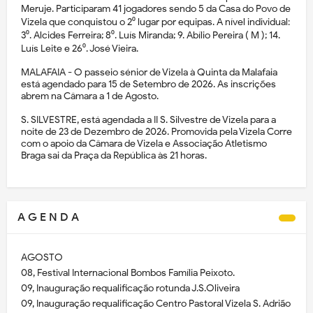
Meruje. Participaram 41 jogadores sendo 5 da Casa do Povo de
Vizela que conquistou o 2⁰ lugar por equipas. A nível individual:
3⁰. Alcides Ferreira; 8⁰. Luís Miranda; 9. Abílio Pereira ( M ); 14.
Luís Leite e 26⁰. José Vieira.
MALAFAIA - O passeio sénior de Vizela à Quinta da Malafaia
está agendado para 15 de Setembro de 2026. As inscrições
abrem na Câmara a 1 de Agosto.
S. SILVESTRE, está agendada a II S. Silvestre de Vizela para a
noite de 23 de Dezembro de 2026. Promovida pela Vizela Corre
com o apoio da Câmara de Vizela e Associação Atletismo
Braga sai da Praça da República às 21 horas.
A G E N D A
AGOSTO
08, Festival Internacional Bombos Família Peixoto.
09, Inauguração requalificação rotunda J.S.Oliveira
09, Inauguração requalificação Centro Pastoral Vizela S. Adrião