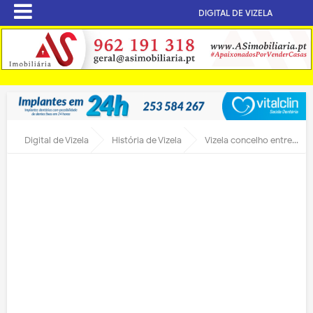
DIGITAL DE VIZELA
Digital de Vizela
História de Vizela
Vizela concelho entre 1361 e 1408