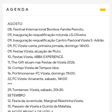
A G E N D A
AGOSTO
08, Festival Internacional Bombos Família Peixoto.
09, Inauguração requalificação rotunda J.S.Oliveira
09, Inauguração requalificação Centro Pastoral Vizela S. Adrião
09, FC Vizela-Leiria, primeira jornada, domingo 14h00.
09, Festas Vizela, atuação de Pluto.
10, Festas Vizela, ABBA EXPERIENCE.
11, The Gift atuam nas Festas de Vizela 2026.
14, Cortejo Vizela de Tempos Idos.
16, Portimonense-FC Vizela, domingo 11h00,
22, FC Vizela-Amarante, sábado, 14h00
***
29, Torreense-Vizela, sábado, 20h30.
SETEMBRO
12, Festa da Juventude, Marginal Ribeirinha Vizela.
15, Passeio de Vizela à Quinta da Malafaia.
19, NOITE BRANCA DE VIZELA