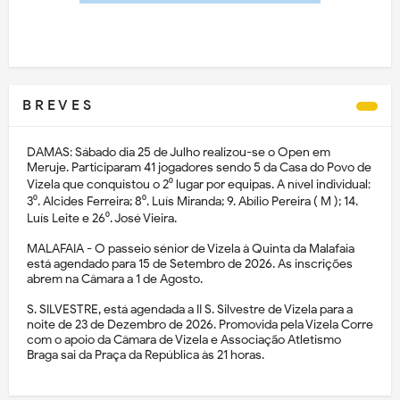
B R E V E S
DAMAS: Sábado dia 25 de Julho realizou-se o Open em
Meruje. Participaram 41 jogadores sendo 5 da Casa do Povo de
Vizela que conquistou o 2⁰ lugar por equipas. A nível individual:
3⁰. Alcides Ferreira; 8⁰. Luís Miranda; 9. Abílio Pereira ( M ); 14.
Luís Leite e 26⁰. José Vieira.
MALAFAIA - O passeio sénior de Vizela à Quinta da Malafaia
está agendado para 15 de Setembro de 2026. As inscrições
abrem na Câmara a 1 de Agosto.
S. SILVESTRE, está agendada a II S. Silvestre de Vizela para a
noite de 23 de Dezembro de 2026. Promovida pela Vizela Corre
com o apoio da Câmara de Vizela e Associação Atletismo
Braga sai da Praça da República às 21 horas.