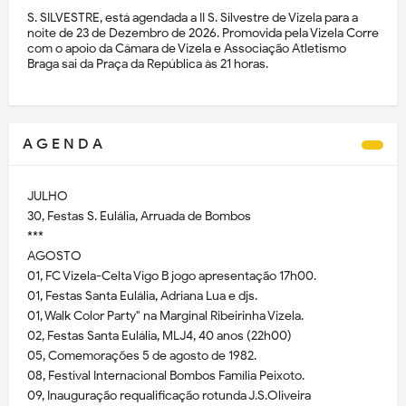
S. SILVESTRE, está agendada a II S. Silvestre de Vizela para a
noite de 23 de Dezembro de 2026. Promovida pela Vizela Corre
com o apoio da Câmara de Vizela e Associação Atletismo
Braga sai da Praça da República às 21 horas.
A G E N D A
JULHO
30, Festas S. Eulália, Arruada de Bombos
***
AGOSTO
01, FC Vizela-Celta Vigo B jogo apresentação 17h00.
01, Festas Santa Eulália, Adriana Lua e djs.
01, Walk Color Party" na Marginal Ribeirinha Vizela.
02, Festas Santa Eulália, MLJ4, 40 anos (22h00)
05, Comemorações 5 de agosto de 1982.
08, Festival Internacional Bombos Família Peixoto.
09, Inauguração requalificação rotunda J.S.Oliveira