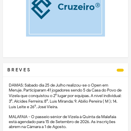
B R E V E S
DAMAS: Sábado dia 25 de Julho realizou-se o Open em
Meruje. Participaram 41 jogadores sendo 5 da Casa do Povo de
Vizela que conquistou o 2⁰ lugar por equipas. A nível individual:
3⁰. Alcides Ferreira; 8⁰. Luís Miranda; 9. Abílio Pereira ( M ); 14.
Luís Leite e 26⁰. José Vieira.
MALAFAIA - O passeio sénior de Vizela à Quinta da Malafaia
está agendado para 15 de Setembro de 2026. As inscrições
abrem na Câmara a 1 de Agosto.