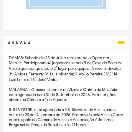
B R E V E S
DAMAS: Sábado dia 25 de Julho realizou-se o Open em
Meruje. Participaram 41 jogadores sendo 5 da Casa do Povo de
Vizela que conquistou o 2⁰ lugar por equipas. A nível individual:
3⁰. Alcides Ferreira; 8⁰. Luís Miranda; 9. Abílio Pereira ( M ); 14.
Luís Leite e 26⁰. José Vieira.
MALAFAIA - O passeio sénior de Vizela à Quinta da Malafaia
está agendado para 15 de Setembro de 2026. As inscrições
abrem na Câmara a 1 de Agosto.
S. SILVESTRE, está agendada a II S. Silvestre de Vizela para a
noite de 23 de Dezembro de 2026. Promovida pela Vizela Corre
com o apoio da Câmara de Vizela e Associação Atletismo
Braga sai da Praça da República às 21 horas.