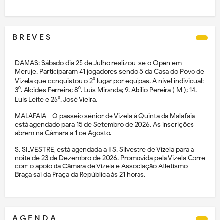
B R E V E S
DAMAS: Sábado dia 25 de Julho realizou-se o Open em
Meruje. Participaram 41 jogadores sendo 5 da Casa do Povo de
Vizela que conquistou o 2⁰ lugar por equipas. A nível individual:
3⁰. Alcides Ferreira; 8⁰. Luís Miranda; 9. Abílio Pereira ( M ); 14.
Luís Leite e 26⁰. José Vieira.
MALAFAIA - O passeio sénior de Vizela à Quinta da Malafaia
está agendado para 15 de Setembro de 2026. As inscrições
abrem na Câmara a 1 de Agosto.
S. SILVESTRE, está agendada a II S. Silvestre de Vizela para a
noite de 23 de Dezembro de 2026. Promovida pela Vizela Corre
com o apoio da Câmara de Vizela e Associação Atletismo
Braga sai da Praça da República às 21 horas.
A G E N D A