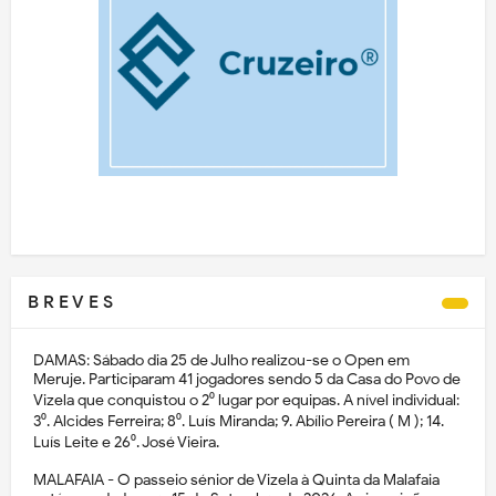
B R E V E S
DAMAS: Sábado dia 25 de Julho realizou-se o Open em
Meruje. Participaram 41 jogadores sendo 5 da Casa do Povo de
Vizela que conquistou o 2⁰ lugar por equipas. A nível individual:
3⁰. Alcides Ferreira; 8⁰. Luís Miranda; 9. Abílio Pereira ( M ); 14.
Luís Leite e 26⁰. José Vieira.
MALAFAIA - O passeio sénior de Vizela à Quinta da Malafaia