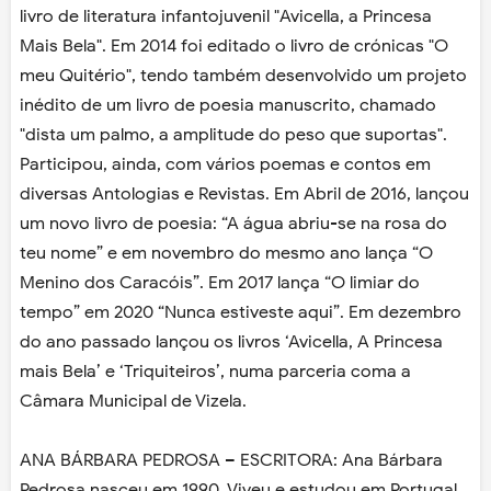
livro de literatura infantojuvenil "Avicella, a Princesa
Mais Bela". Em 2014 foi editado o livro de crónicas "O
meu Quitério", tendo também desenvolvido um projeto
inédito de um livro de poesia manuscrito, chamado
"dista um palmo, a amplitude do peso que suportas".
Participou, ainda, com vários poemas e contos em
diversas Antologias e Revistas. Em Abril de 2016, lançou
um novo livro de poesia: “A água abriu-se na rosa do
teu nome” e em novembro do mesmo ano lança “O
Menino dos Caracóis”. Em 2017 lança “O limiar do
tempo” em 2020 “Nunca estiveste aqui”. Em dezembro
do ano passado lançou os livros ‘Avicella, A Princesa
mais Bela’ e ‘Triquiteiros’, numa parceria coma a
Câmara Municipal de Vizela.
ANA BÁRBARA PEDROSA – ESCRITORA: Ana Bárbara
Pedrosa nasceu em 1990. Viveu e estudou em Portugal,