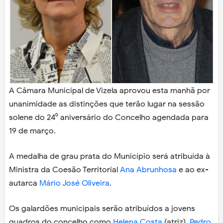
A Câmara Municipal de Vizela aprovou esta manhã por
unanimidade
as distinções que terão lugar na sessão
solene do 24⁰ aniversário do Concelho agendada para
19 de março.
A medalha de grau prata do Município será atribuída à
Ministra da Coesão Territorial
Ana Abrunhosa
e ao ex-
autarca
Mário José Oliveira
.
Os galardões municipais serão atribuídos a jovens
quadros do concelho como
Helena Costa
(atriz),
Pedro