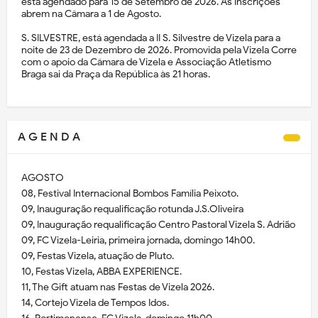
está agendado para 15 de Setembro de 2026. As inscrições
abrem na Câmara a 1 de Agosto.
S. SILVESTRE, está agendada a II S. Silvestre de Vizela para a
noite de 23 de Dezembro de 2026. Promovida pela Vizela Corre
com o apoio da Câmara de Vizela e Associação Atletismo
Braga sai da Praça da República às 21 horas.
A G E N D A
AGOSTO
08, Festival Internacional Bombos Família Peixoto.
09, Inauguração requalificação rotunda J.S.Oliveira
09, Inauguração requalificação Centro Pastoral Vizela S. Adrião
09, FC Vizela-Leiria, primeira jornada, domingo 14h00.
09, Festas Vizela, atuação de Pluto.
10, Festas Vizela, ABBA EXPERIENCE.
11, The Gift atuam nas Festas de Vizela 2026.
14, Cortejo Vizela de Tempos Idos.