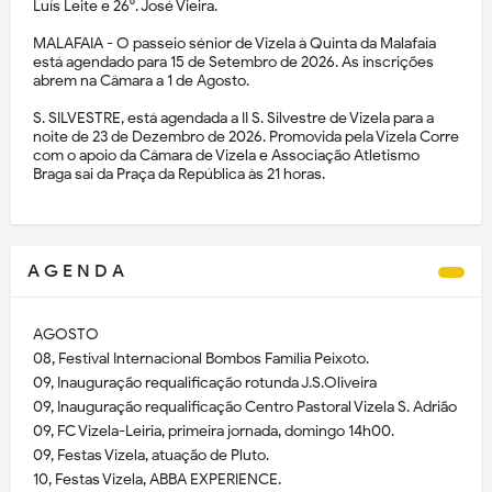
Luís Leite e 26⁰. José Vieira.
MALAFAIA - O passeio sénior de Vizela à Quinta da Malafaia
está agendado para 15 de Setembro de 2026. As inscrições
abrem na Câmara a 1 de Agosto.
S. SILVESTRE, está agendada a II S. Silvestre de Vizela para a
noite de 23 de Dezembro de 2026. Promovida pela Vizela Corre
com o apoio da Câmara de Vizela e Associação Atletismo
Braga sai da Praça da República às 21 horas.
A G E N D A
AGOSTO
08, Festival Internacional Bombos Família Peixoto.
09, Inauguração requalificação rotunda J.S.Oliveira
09, Inauguração requalificação Centro Pastoral Vizela S. Adrião
09, FC Vizela-Leiria, primeira jornada, domingo 14h00.
09, Festas Vizela, atuação de Pluto.
10, Festas Vizela, ABBA EXPERIENCE.