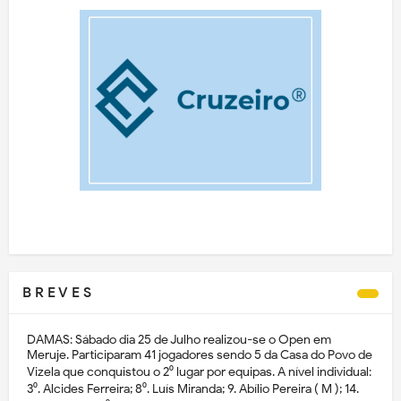
B R E V E S
DAMAS: Sábado dia 25 de Julho realizou-se o Open em
Meruje. Participaram 41 jogadores sendo 5 da Casa do Povo de
Vizela que conquistou o 2⁰ lugar por equipas. A nível individual:
3⁰. Alcides Ferreira; 8⁰. Luís Miranda; 9. Abílio Pereira ( M ); 14.