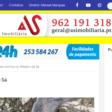
or
Contatos
Diretor: Manuel Marques
P
xes mortos no Ribeiro de Sá
e Sá