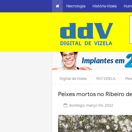
Necrologia
História Vizela
Hum
Digital de Vizela
RIO VIZELA
Pei
Peixes mortos no Ribeiro d
domingo, março 06, 2022