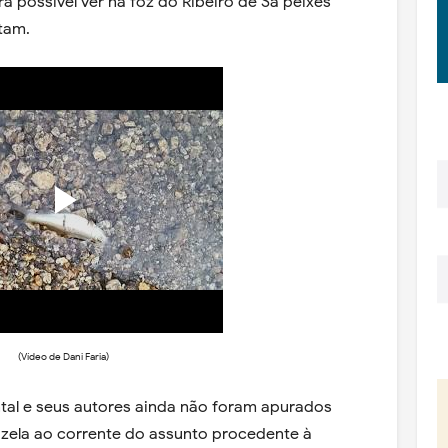
 possível ver na foz do Ribeiro de Sá peixes
tam.
(Vídeo de Dani Faria)
tal e seus autores ainda não foram apurados
zela ao corrente do assunto procedente à