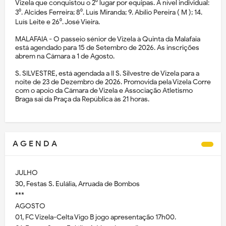
Vizela que conquistou o 2⁰ lugar por equipas. A nível individual:
3⁰. Alcides Ferreira; 8⁰. Luís Miranda; 9. Abílio Pereira ( M ); 14.
Luís Leite e 26⁰. José Vieira.
MALAFAIA - O passeio sénior de Vizela à Quinta da Malafaia
está agendado para 15 de Setembro de 2026. As inscrições
abrem na Câmara a 1 de Agosto.
S. SILVESTRE, está agendada a II S. Silvestre de Vizela para a
noite de 23 de Dezembro de 2026. Promovida pela Vizela Corre
com o apoio da Câmara de Vizela e Associação Atletismo
Braga sai da Praça da República às 21 horas.
A G E N D A
JULHO
30, Festas S. Eulália, Arruada de Bombos
***
AGOSTO
01, FC Vizela-Celta Vigo B jogo apresentação 17h00.