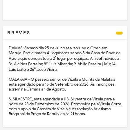
B R E V E S
DAMAS: Sábado dia 25 de Julho realizou-se o Open em
Meruje. Participaram 41 jogadores sendo 5 da Casa do Povo de
Vizela que conquistou o 2⁰ lugar por equipas. A nível individual:
3⁰. Alcides Ferreira; 8⁰. Luís Miranda; 9. Abílio Pereira ( M ); 14.
Luís Leite e 26⁰. José Vieira.
MALAFAIA - O passeio sénior de Vizela à Quinta da Malafaia
está agendado para 15 de Setembro de 2026. As inscrições
abrem na Câmara a 1 de Agosto.
S. SILVESTRE, está agendada a II S. Silvestre de Vizela para a
noite de 23 de Dezembro de 2026. Promovida pela Vizela Corre
com o apoio da Câmara de Vizela e Associação Atletismo
Braga sai da Praça da República às 21 horas.