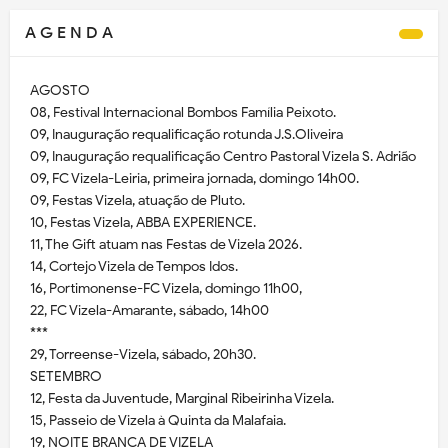
A G E N D A
AGOSTO
08, Festival Internacional Bombos Família Peixoto.
09, Inauguração requalificação rotunda J.S.Oliveira
09, Inauguração requalificação Centro Pastoral Vizela S. Adrião
09, FC Vizela-Leiria, primeira jornada, domingo 14h00.
09, Festas Vizela, atuação de Pluto.
10, Festas Vizela, ABBA EXPERIENCE.
11, The Gift atuam nas Festas de Vizela 2026.
14, Cortejo Vizela de Tempos Idos.
16, Portimonense-FC Vizela, domingo 11h00,
22, FC Vizela-Amarante, sábado, 14h00
***
29, Torreense-Vizela, sábado, 20h30.
SETEMBRO
12, Festa da Juventude, Marginal Ribeirinha Vizela.
15, Passeio de Vizela à Quinta da Malafaia.
19, NOITE BRANCA DE VIZELA