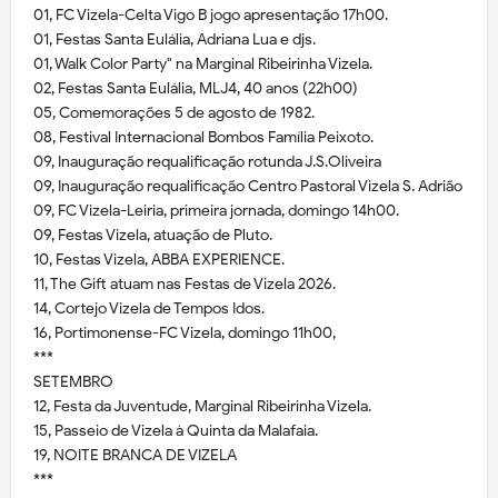
01, FC Vizela-Celta Vigo B jogo apresentação 17h00.
01, Festas Santa Eulália, Adriana Lua e djs.
01, Walk Color Party" na Marginal Ribeirinha Vizela.
02, Festas Santa Eulália, MLJ4, 40 anos (22h00)
05, Comemorações 5 de agosto de 1982.
08, Festival Internacional Bombos Família Peixoto.
09, Inauguração requalificação rotunda J.S.Oliveira
09, Inauguração requalificação Centro Pastoral Vizela S. Adrião
09, FC Vizela-Leiria, primeira jornada, domingo 14h00.
09, Festas Vizela, atuação de Pluto.
10, Festas Vizela, ABBA EXPERIENCE.
11, The Gift atuam nas Festas de Vizela 2026.
14, Cortejo Vizela de Tempos Idos.
16, Portimonense-FC Vizela, domingo 11h00,
***
SETEMBRO
12, Festa da Juventude, Marginal Ribeirinha Vizela.
15, Passeio de Vizela à Quinta da Malafaia.
19, NOITE BRANCA DE VIZELA
***