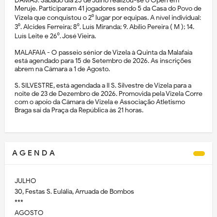
DAMAS: Sábado dia 25 de Julho realizou-se o Open em
Meruje. Participaram 41 jogadores sendo 5 da Casa do Povo de
Vizela que conquistou o 2⁰ lugar por equipas. A nível individual:
3⁰. Alcides Ferreira; 8⁰. Luís Miranda; 9. Abílio Pereira ( M ); 14.
Luís Leite e 26⁰. José Vieira.
MALAFAIA - O passeio sénior de Vizela à Quinta da Malafaia
está agendado para 15 de Setembro de 2026. As inscrições
abrem na Câmara a 1 de Agosto.
S. SILVESTRE, está agendada a II S. Silvestre de Vizela para a
noite de 23 de Dezembro de 2026. Promovida pela Vizela Corre
com o apoio da Câmara de Vizela e Associação Atletismo
Braga sai da Praça da República às 21 horas.
A G E N D A
JULHO
30, Festas S. Eulália, Arruada de Bombos
***
AGOSTO