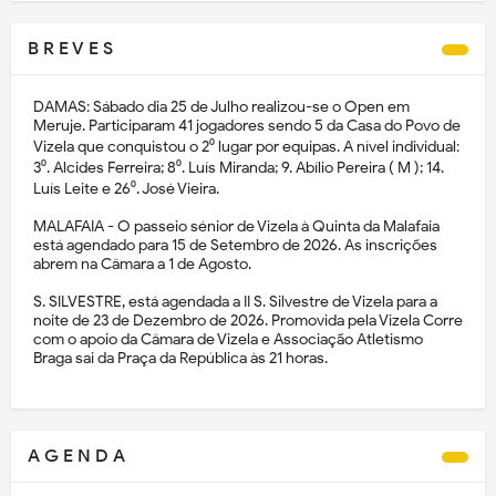
B R E V E S
DAMAS: Sábado dia 25 de Julho realizou-se o Open em
Meruje. Participaram 41 jogadores sendo 5 da Casa do Povo de
Vizela que conquistou o 2⁰ lugar por equipas. A nível individual:
3⁰. Alcides Ferreira; 8⁰. Luís Miranda; 9. Abílio Pereira ( M ); 14.
Luís Leite e 26⁰. José Vieira.
MALAFAIA - O passeio sénior de Vizela à Quinta da Malafaia
está agendado para 15 de Setembro de 2026. As inscrições
abrem na Câmara a 1 de Agosto.
S. SILVESTRE, está agendada a II S. Silvestre de Vizela para a
noite de 23 de Dezembro de 2026. Promovida pela Vizela Corre
com o apoio da Câmara de Vizela e Associação Atletismo
Braga sai da Praça da República às 21 horas.
A G E N D A