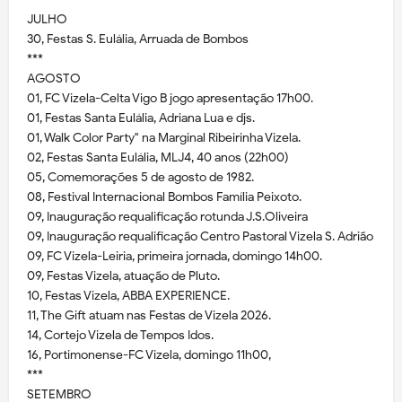
JULHO
30, Festas S. Eulália, Arruada de Bombos
***
AGOSTO
01, FC Vizela-Celta Vigo B jogo apresentação 17h00.
01, Festas Santa Eulália, Adriana Lua e djs.
01, Walk Color Party" na Marginal Ribeirinha Vizela.
02, Festas Santa Eulália, MLJ4, 40 anos (22h00)
05, Comemorações 5 de agosto de 1982.
08, Festival Internacional Bombos Família Peixoto.
09, Inauguração requalificação rotunda J.S.Oliveira
09, Inauguração requalificação Centro Pastoral Vizela S. Adrião
09, FC Vizela-Leiria, primeira jornada, domingo 14h00.
09, Festas Vizela, atuação de Pluto.
10, Festas Vizela, ABBA EXPERIENCE.
11, The Gift atuam nas Festas de Vizela 2026.
14, Cortejo Vizela de Tempos Idos.
16, Portimonense-FC Vizela, domingo 11h00,
***
SETEMBRO