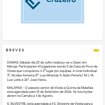
B R E V E S
DAMAS: Sábado dia 25 de Julho realizou-se o Open em
Meruje. Participaram 41 jogadores sendo 5 da Casa do Povo de
Vizela que conquistou o 2⁰ lugar por equipas. A nível individual:
3⁰. Alcides Ferreira; 8⁰. Luís Miranda; 9. Abílio Pereira ( M ); 14.
Luís Leite e 26⁰. José Vieira.
MALAFAIA - O passeio sénior de Vizela à Quinta da Malafaia
está agendado para 15 de Setembro de 2026. As inscrições
abrem na Câmara a 1 de Agosto.
S. SILVESTRE, está agendada a II S. Silvestre de Vizela para a