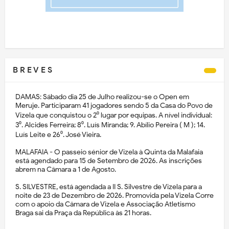
B R E V E S
DAMAS: Sábado dia 25 de Julho realizou-se o Open em
Meruje. Participaram 41 jogadores sendo 5 da Casa do Povo de
Vizela que conquistou o 2⁰ lugar por equipas. A nível individual:
3⁰. Alcides Ferreira; 8⁰. Luís Miranda; 9. Abílio Pereira ( M ); 14.
Luís Leite e 26⁰. José Vieira.
MALAFAIA - O passeio sénior de Vizela à Quinta da Malafaia
está agendado para 15 de Setembro de 2026. As inscrições
abrem na Câmara a 1 de Agosto.
S. SILVESTRE, está agendada a II S. Silvestre de Vizela para a
noite de 23 de Dezembro de 2026. Promovida pela Vizela Corre
com o apoio da Câmara de Vizela e Associação Atletismo
Braga sai da Praça da República às 21 horas.