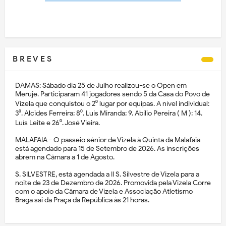
B R E V E S
DAMAS: Sábado dia 25 de Julho realizou-se o Open em
Meruje. Participaram 41 jogadores sendo 5 da Casa do Povo de
Vizela que conquistou o 2⁰ lugar por equipas. A nível individual:
3⁰. Alcides Ferreira; 8⁰. Luís Miranda; 9. Abílio Pereira ( M ); 14.
Luís Leite e 26⁰. José Vieira.
MALAFAIA - O passeio sénior de Vizela à Quinta da Malafaia
está agendado para 15 de Setembro de 2026. As inscrições
abrem na Câmara a 1 de Agosto.
S. SILVESTRE, está agendada a II S. Silvestre de Vizela para a
noite de 23 de Dezembro de 2026. Promovida pela Vizela Corre
com o apoio da Câmara de Vizela e Associação Atletismo
Braga sai da Praça da República às 21 horas.