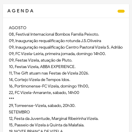
A G E N D A
AGOSTO
08, Festival Internacional Bombos Família Peixoto.
09, Inauguração requalificação rotunda J.S.Oliveira
09, Inauguração requalificação Centro Pastoral Vizela S. Adrião
09, FC Vizela-Leiria, primeira jornada, domingo 14h00.
09, Festas Vizela, atuação de Pluto.
10, Festas Vizela, ABBA EXPERIENCE.
11, The Gift atuam nas Festas de Vizela 2026.
14, Cortejo Vizela de Tempos Idos.
16, Portimonense-FC Vizela, domingo 11h00,
22, FC Vizela-Amarante, sábado, 14h00
***
29, Torreense-Vizela, sábado, 20h30.
SETEMBRO
12, Festa da Juventude, Marginal Ribeirinha Vizela.
15, Passeio de Vizela à Quinta da Malafaia.
19, NOITE BRANCA DE VIZELA