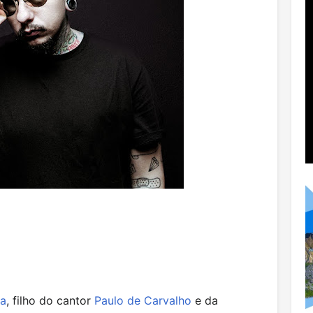
oa
, filho do cantor
Paulo de Carvalho
e da