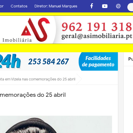
or
Contatos
Diretor: Manuel Marques
P
nta em Vizela nas comemorações do 25 abril
omemorações do 25 abril