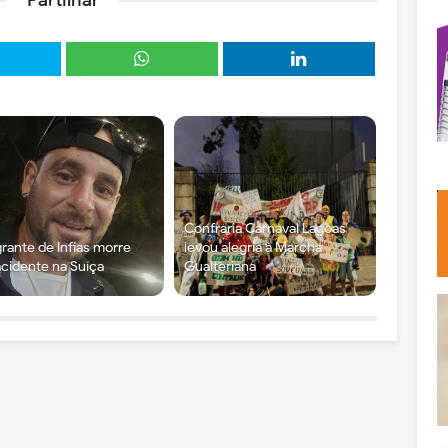
Confraria Carnaval Lagoas
rante de Infias morre
levou alegria à Marcha
cidente na Suíça
Gualteriana