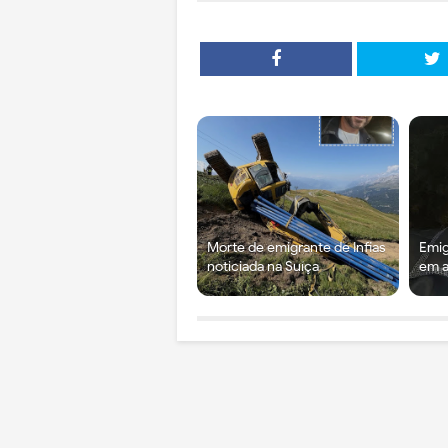
Morte de emigrante de Infias
Emig
noticiada na Suíça
em a