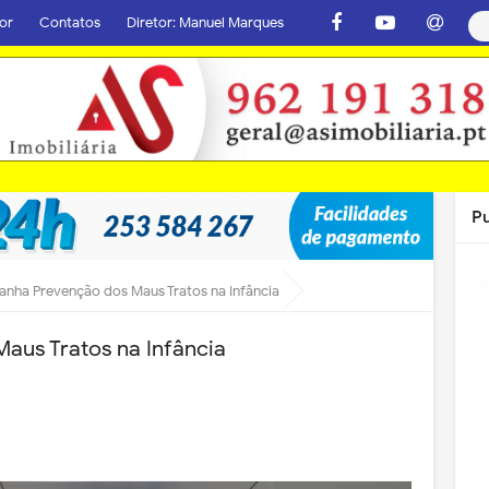
or
Contatos
Diretor: Manuel Marques
P
nha Prevenção dos Maus Tratos na Infância
us Tratos na Infância